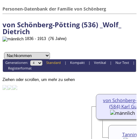
Personen-Datenbank der Familie von Schönberg
von Schönberg-Pötting (536) _Wolf_
Dietrich
1836 - 1913 (76 Jahre)
Generationen:
Standard
|
Kompakt
|
Vertikal
|
Nur Text
|
Registerformat
Ziehen oder scrollen, um mehr zu sehen
von Schönberg-P
(584) Karl Gu
1
Tannin 