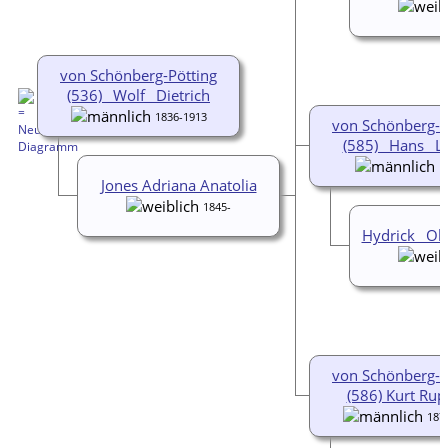
von Schönberg-Pötting
(536) _Wolf_ Dietrich
1836-1913
von Schönberg-P
(585) _Hans_ L
1
Jones Adriana Anatolia
1845-
Hydrick _Oli
von Schönberg-P
(586) Kurt Rup
187