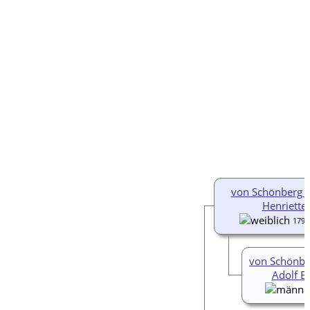
von Schönberg 
Henriette
1790
von Schönbe
Adolf E