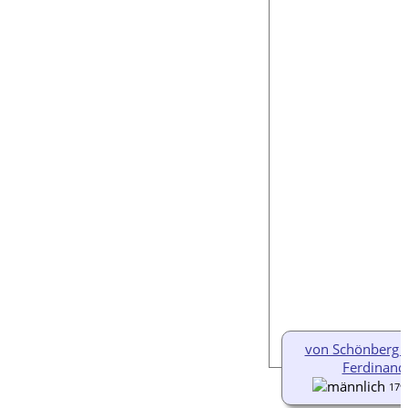
von Schönberg 
Ferdinand
179