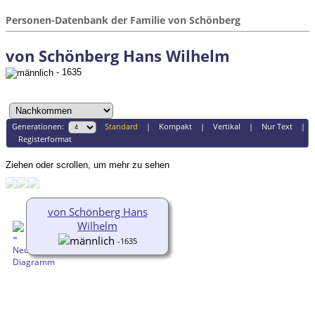
Personen-Datenbank der Familie von Schönberg
von Schönberg Hans Wilhelm
- 1635
Generationen:
Standard
|
Kompakt
|
Vertikal
|
Nur Text
|
Registerformat
Ziehen oder scrollen, um mehr zu sehen
von Schönberg Hans
Wilhelm
-1635