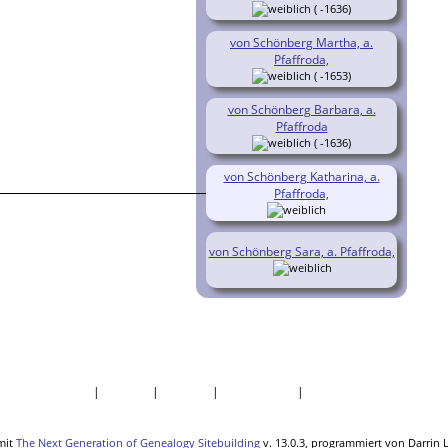
( -1636)
von Schönberg Martha, a.
Pfaffroda,
( -1653)
von Schönberg Barbara, a.
Pfaffroda
( -1636)
von Schönberg Katharina, a.
Pfaffroda,
von Schönberg Sara, a. Pfaffroda,
 und Jahrestage
|
Quellen
|
Statistik
|
Lesezeichen
|
Kontakt
mit
The Next Generation of Genealogy Sitebuilding
v. 13.0.3, programmiert von Darrin 