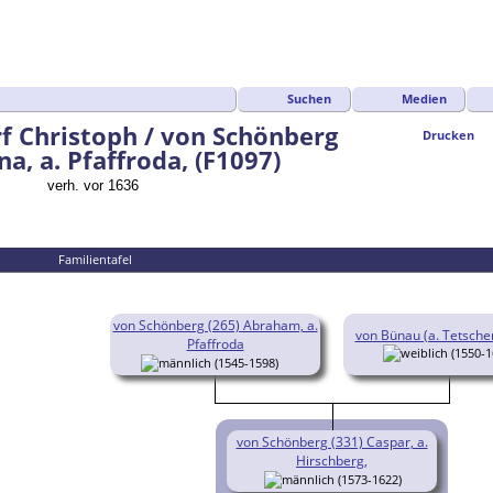
Suchen
Medien
f Christoph / von Schönberg
Drucken
a, a. Pfaffroda, (F1097)
verh. vor 1636
Familientafel
von Schönberg (265) Abraham, a.
von Bünau (a. Tetsche
Pfaffroda
(1550-1
(1545-1598)
von Schönberg (331) Caspar, a.
Hirschberg,
(1573-1622)