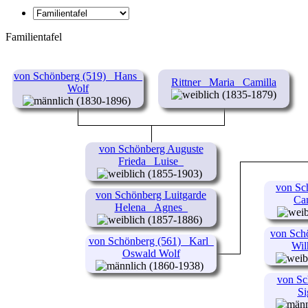
Familientafel
von Schönberg (519) _Hans_
Rittner _Maria_ Camilla
Wolf
(1835-1879)
(1830-1896)
von Schönberg Auguste
Frieda _Luise_
(1855-1903)
von Sc
von Schönberg Luitgarde
Cam
Helena _Agnes_
(1857-1886)
von Sch
von Schönberg (561) _Karl_
Wil
Oswald Wolf
(1860-1938)
von Sc
Si