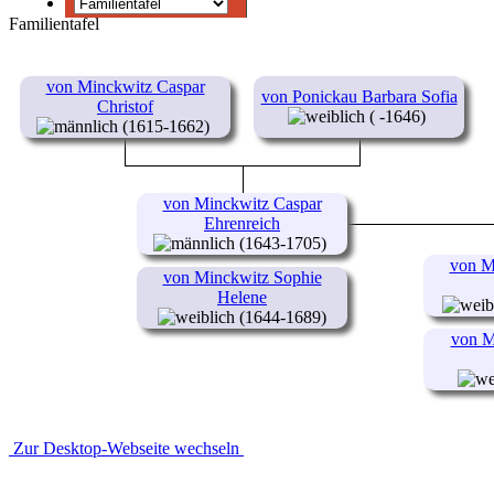
Familientafel
von Minckwitz Caspar
von Ponickau Barbara Sofia
Christof
( -1646)
(1615-1662)
von Minckwitz Caspar
Ehrenreich
(1643-1705)
von M
von Minckwitz Sophie
Helene
(1644-1689)
von M
Zur Desktop-Webseite wechseln