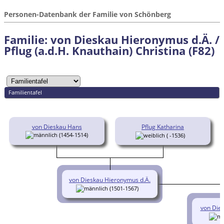
Personen-Datenbank der Familie von Schönberg
Familie: von Dieskau Hieronymus d.Ä. /
Pflug (a.d.H. Knauthain) Christina (F82)
Familientafel
von Dieskau Hans
Pflug Katharina
(1454-1514)
( -1536)
von Dieskau Hieronymus d.Ä.
(1501-1567)
von Dies