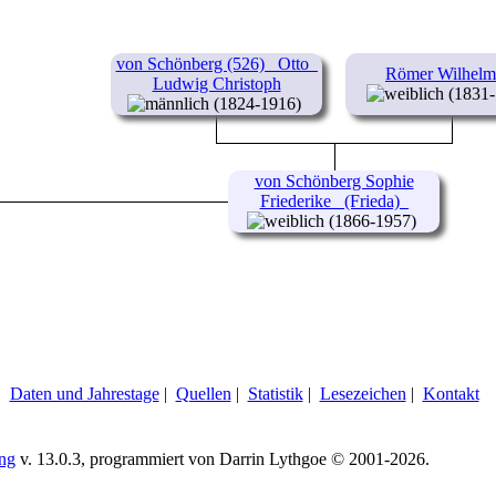
von Schönberg (526) _Otto_
Römer Wilhelm
Ludwig Christoph
(1831-
(1824-1916)
von Schönberg Sophie
Friederike _(Frieda)_
(1866-1957)
|
Daten und Jahrestage
|
Quellen
|
Statistik
|
Lesezeichen
|
Kontakt
ing
v. 13.0.3, programmiert von Darrin Lythgoe © 2001-2026.