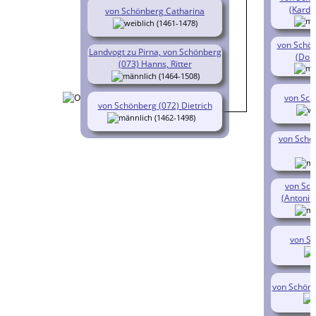
(Kardi
von Schönberg Catharina
(1461-1478)
von Schön
Landvogt zu Pirna, von Schönberg
(Dom
(073) Hanns, Ritter
(1464-1508)
von Sch
von Schönberg (072) Dietrich
(1462-1498)
von Schö
von Sch
(Antonius
von Sc
von Schönb