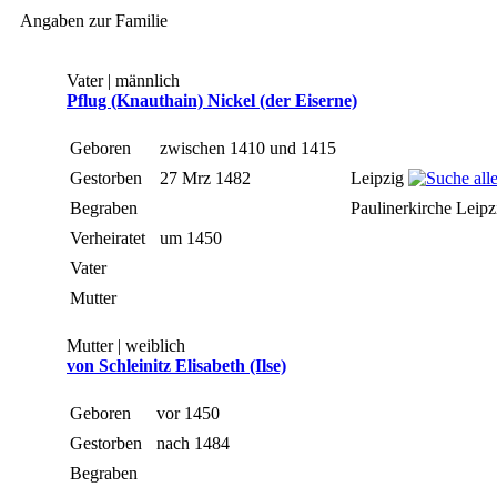
Angaben zur Familie
Vater | männlich
Pflug (Knauthain) Nickel (der Eiserne)
Geboren
zwischen 1410 und 1415
Gestorben
27 Mrz 1482
Leipzig
Begraben
Paulinerkirche Leip
Verheiratet
um 1450
Vater
Mutter
Mutter | weiblich
von Schleinitz Elisabeth (Ilse)
Geboren
vor 1450
Gestorben
nach 1484
Begraben