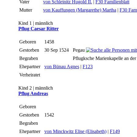
Vater
von Schleinitz Hugold II.
|
F30 Familienblatt
Mutter
von Kauffungen (Margarethe) Martha
|
F30 Fami
Kind 1 | männlich
Pflug Caesar Ritter
Geboren
1458
Gestorben
30 Sep 1524
Pegau
Begraben
Pflugksche Marienkapelle an der
Ehepartner
von Bünau Agnes
|
F123
Verheiratet
Kind 2 | männlich
Pflug Andreas
Geboren
Gestorben
1542
Begraben
Ehepartner
von Minckwitz Elise (Elisabeth)
|
F149