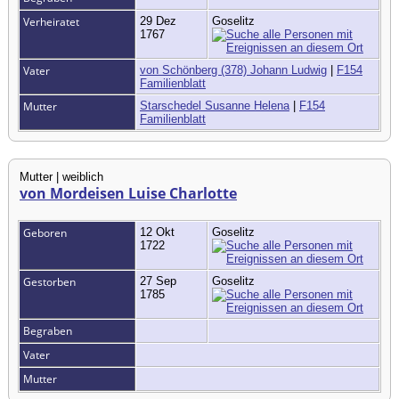
Verheiratet
29 Dez
Goselitz
1767
Vater
von Schönberg (378) Johann Ludwig
|
F154
Familienblatt
Mutter
Starschedel Susanne Helena
|
F154
Familienblatt
Mutter | weiblich
von Mordeisen Luise Charlotte
Geboren
12 Okt
Goselitz
1722
Gestorben
27 Sep
Goselitz
1785
Begraben
Vater
Mutter