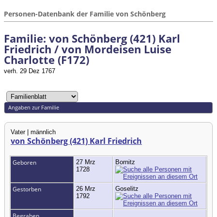
Personen-Datenbank der Familie von Schönberg
Familie: von Schönberg (421) Karl
Friedrich / von Mordeisen Luise
Charlotte (F172)
verh. 29 Dez 1767
Angaben zur Familie
Vater | männlich
von Schönberg (421) Karl Friedrich
Geboren
27 Mrz
Bornitz
1728
Gestorben
26 Mrz
Goselitz
1792
Begraben