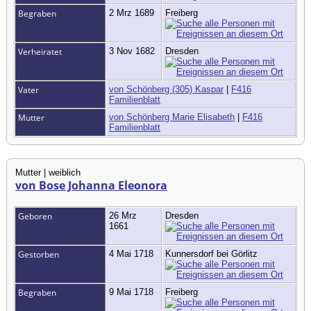
Begraben
2 Mrz 1689
Freiberg
Verheiratet
3 Nov 1682
Dresden
Vater
von Schönberg (305) Kaspar
|
F416
Familienblatt
Mutter
von Schönberg Marie Elisabeth
|
F416
Familienblatt
Mutter | weiblich
von Bose Johanna Eleonora
Geboren
26 Mrz
Dresden
1661
Gestorben
4 Mai 1718
Kunnersdorf bei Görlitz
Begraben
9 Mai 1718
Freiberg