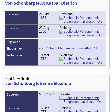
von Schönberg (407) Kaspar Dietrich
Geboren
27 Okt
Pfaffroda
1684
Gestorben
22 Aug
Freiberg
1730
Begraben
Ehepartner
von Ribbeck Margarethe Elisabeth
|
F411
Verheiratet
10 Mai
Glienicke
1712
Kind 3 | weiblich
von Schönberg Johanna Eleonora
Geboren
5 Jul 1687
Dresden
Gestorben
16 Dez
Freiberg
1717