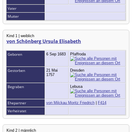
Vater
Mutter
Kind 1 | weiblich
von Schönberg Ursula Elisabeth
Geboren
6 Sep 1683
Pfaffroda
Gestorben
21 Mai
Dresden
1757
Begraben
Lebusa
Ehepartner
von Milckau Moritz Friedrich
|
F414
Verheiratet
Kind 2 | männlich