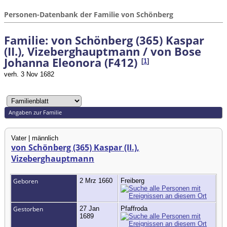
Personen-Datenbank der Familie von Schönberg
Familie: von Schönberg (365) Kaspar
(II.), Vizeberghauptmann / von Bose
Johanna Eleonora (F412)
[
1
]
verh. 3 Nov 1682
Angaben zur Familie
Vater | männlich
von Schönberg (365) Kaspar (II.),
Vizeberghauptmann
Geboren
2 Mrz 1660
Freiberg
Gestorben
27 Jan
Pfaffroda
1689