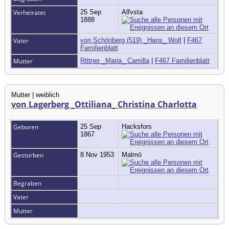
Verheiratet
25 Sep
Alfvsta
1888
Vater
von Schönberg (519) _Hans_ Wolf
|
F467
Familienblatt
Mutter
Rittner _Maria_ Camilla
|
F467 Familienblatt
Mutter | weiblich
von Lagerberg _Ottiliana_ Christina Charlotta
Geboren
25 Sep
Hacksfors
1867
Gestorben
8 Nov 1953
Malmö
Begraben
Vater
Mutter