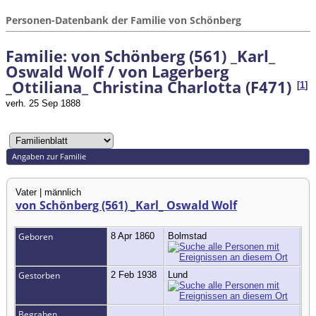
Personen-Datenbank der Familie von Schönberg
Familie: von Schönberg (561) _Karl_
Oswald Wolf / von Lagerberg
_Ottiliana_ Christina Charlotta (F471)
[
1
]
verh. 25 Sep 1888
Angaben zur Familie
Vater | männlich
von Schönberg (561) _Karl_ Oswald Wolf
Geboren
8 Apr 1860
Bolmstad
Gestorben
2 Feb 1938
Lund
Begraben