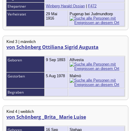
Ehepartner
Winberg Harald Ossian
|
F472
Verheiratet
29 Mai
Pugerup bei Judmundtorp
1916
Kind 3 | männlich
von Schönberg Ottiliana Sigrid Augusta
Geboren
9 Sep 1893
Alfvesta
Gestorben
5 Aug 1978
Malmö
Begraben
Kind 4 | weiblich
von Schönberg _Brita_ Marie Luise
Geboren
16 Sep
Stehag