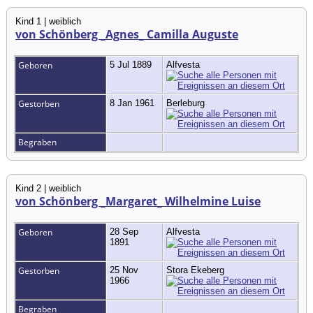
Kind 1 | weiblich
von Schönberg _Agnes_ Camilla Auguste
Geboren
5 Jul 1889
Alfvesta
Gestorben
8 Jan 1961
Berleburg
Begraben
Kind 2 | weiblich
von Schönberg _Margaret_ Wilhelmine Luise
Geboren
28 Sep
Alfvesta
1891
Gestorben
25 Nov
Stora Ekeberg
1966
Begraben