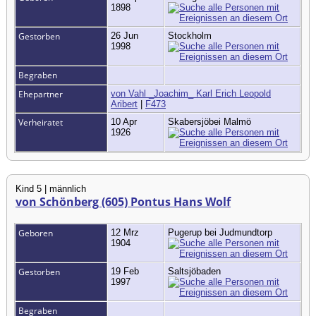
1898
Gestorben
26 Jun
Stockholm
1998
Begraben
Ehepartner
von Vahl _Joachim_ Karl Erich Leopold
Aribert
|
F473
Verheiratet
10 Apr
Skabersjöbei Malmö
1926
Kind 5 | männlich
von Schönberg (605) Pontus Hans Wolf
Geboren
12 Mrz
Pugerup bei Judmundtorp
1904
Gestorben
19 Feb
Saltsjöbaden
1997
Begraben