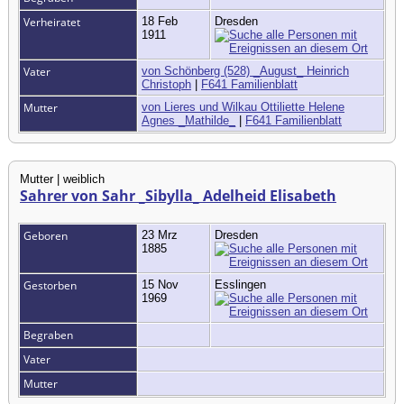
Verheiratet
18 Feb
Dresden
1911
Vater
von Schönberg (528) _August_ Heinrich
Christoph
|
F641 Familienblatt
Mutter
von Lieres und Wilkau Ottiliette Helene
Agnes _Mathilde_
|
F641 Familienblatt
Mutter | weiblich
Sahrer von Sahr _Sibylla_ Adelheid Elisabeth
Geboren
23 Mrz
Dresden
1885
Gestorben
15 Nov
Esslingen
1969
Begraben
Vater
Mutter