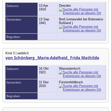
Geboren
13 Apr
Dresden
1919
Gestorben
13 Sep
Berli (verwundet bei Bobrowice
1941
Rußland )
Begraben
Kind 3 | weiblich
von Schönberg _Marie-Adelheid_ Frida Mathilde
Geboren
16 Okt
Wasserjentsch
1921
Gestorben
11 Dez
Fürstenfeldbruck
2010
Begraben