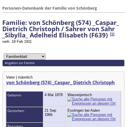
Personen-Datenbank der Familie von Schönberg
Familie: von Schönberg (574) _Caspar_
Dietrich Christoph / Sahrer von Sahr
_Sibylla_ Adelheid Elisabeth (F639)
[
1
]
verh. 18 Feb 1911
Angaben zur Familie
Vater | männlich
von Schönberg (574) _Caspar_ Dietrich Christoph
Geboren
4 Mai 1878
Wasserjentsch
Gestorben
21 Sep
Esslingen bei Aalen
1966
Begraben