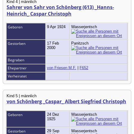
Kind 4 | männlich
Sahrer von Sahr von Schönberg (613) _Hanns-
Heinrich_ Caspar Christoph
Geboren
9 Apr 1924
Wasserjentsch
Gestorben
17 Feb
Panitzsch
2000
Begraben
Ehepartner
von Friesen M.F.
|
F652
Verheiratet
Kind 5 | männlich
von Schönberg _Caspar_ Albert Siegfried Christoph
Geboren
24 Dez
Wasserjentsch
1925
Gestorben
29 Sep
Wasserjentsch