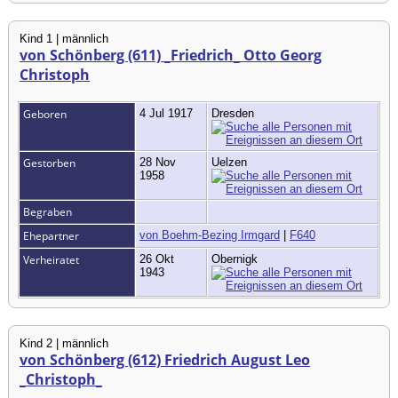
Kind 1 | männlich
von Schönberg (611) _Friedrich_ Otto Georg
Christoph
Geboren
4 Jul 1917
Dresden
Gestorben
28 Nov
Uelzen
1958
Begraben
Ehepartner
von Boehm-Bezing Irmgard
|
F640
Verheiratet
26 Okt
Obernigk
1943
Kind 2 | männlich
von Schönberg (612) Friedrich August Leo
_Christoph_