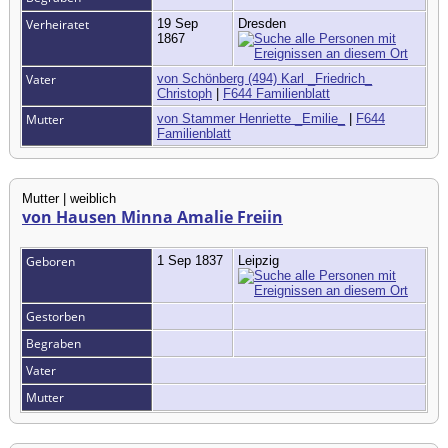
Verheiratet
19 Sep
Dresden
1867
Vater
von Schönberg (494) Karl _Friedrich_
Christoph
|
F644 Familienblatt
Mutter
von Stammer Henriette _Emilie_
|
F644
Familienblatt
Mutter | weiblich
von Hausen Minna Amalie Freiin
Geboren
1 Sep 1837
Leipzig
Gestorben
Begraben
Vater
Mutter