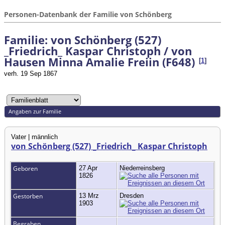
Personen-Datenbank der Familie von Schönberg
Familie: von Schönberg (527)
_Friedrich_ Kaspar Christoph / von
Hausen Minna Amalie Freiin (F648)
[
1
]
verh. 19 Sep 1867
Angaben zur Familie
Vater | männlich
von Schönberg (527) _Friedrich_ Kaspar Christoph
Geboren
27 Apr
Niederreinsberg
1826
Gestorben
13 Mrz
Dresden
1903
Begraben