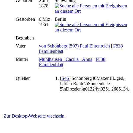
Geboren
2 Jul
Schwabing
1878
Gestorben
6 Mrz
Berlin
1961
Begraben
Vater
von Schönberg (597) Paul Ehrenreich
|
F838
Familienblatt
Mutter
Mühlhausen _Cäcilia_ Anna
|
F838
Familienblatt
Quellen
[
S46
] Schönberg40MaxenIII..ged,
Ulrich Rauh \nSonnenleite
5\nDresden\n01324\n0351 2685134.
Zur Desktop-Webseite wechseln