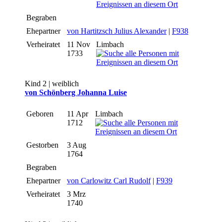
Begraben
Ehepartner
von Hartitzsch Julius Alexander
|
F938
Verheiratet
11 Nov
Limbach
1733
Kind 2 | weiblich
von Schönberg Johanna Luise
Geboren
11 Apr
Limbach
1712
Gestorben
3 Aug
1764
Begraben
Ehepartner
von Carlowitz Carl Rudolf
|
F939
Verheiratet
3 Mrz
1740