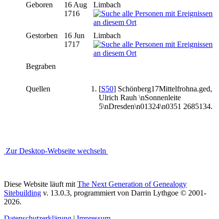
Geboren
16 Aug
Limbach
1716
Gestorben
16 Jun
Limbach
1717
Begraben
Quellen
[
S50
] Schönberg17Mittelfrohna.ged,
Ulrich Rauh \nSonnenleite
5\nDresden\n01324\n0351 2685134.
Zur Desktop-Webseite wechseln
Diese Website läuft mit
The Next Generation of Genealogy
Sitebuilding
v. 13.0.3, programmiert von Darrin Lythgoe © 2001-
2026.
Datenschutzerklärung
|
Impressum