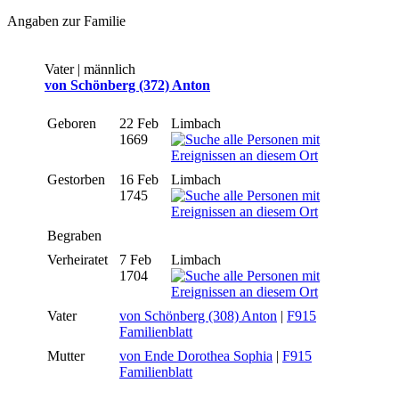
Angaben zur Familie
Vater | männlich
von Schönberg (372) Anton
Geboren
22 Feb
Limbach
1669
Gestorben
16 Feb
Limbach
1745
Begraben
Verheiratet
7 Feb
Limbach
1704
Vater
von Schönberg (308) Anton
|
F915
Familienblatt
Mutter
von Ende Dorothea Sophia
|
F915
Familienblatt