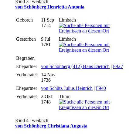
Kind 3 | weiblich
von Schönberg Henrietta Antonia
Geboren
11 Sep
Limbach
1714
Gestorben
9 Jul
Limbach
1781
Begraben
Ehepartner
von Schönberg (412) Hans Dietrich
|
F927
Verheiratet
14 Nov
1736
Ehepartner
von Schütz Julius Heinrich
|
F940
Verheiratet
2 Okt
Thum
1748
Kind 4 | weiblich
von Schönberg Christiana Augusta