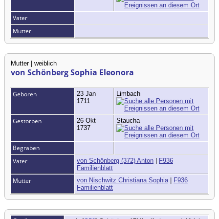
Vater
Mutter
Mutter | weiblich
von Schönberg Sophia Eleonora
Geboren
23 Jan
Limbach
1711
Gestorben
26 Okt
Staucha
1737
Begraben
Vater
von Schönberg (372) Anton
|
F936
Familienblatt
Mutter
von Nischwitz Christiana Sophia
|
F936
Familienblatt