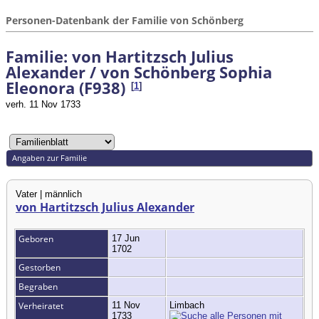
Personen-Datenbank der Familie von Schönberg
Familie: von Hartitzsch Julius
Alexander / von Schönberg Sophia
Eleonora (F938)
[
1
]
verh. 11 Nov 1733
Angaben zur Familie
Vater | männlich
von Hartitzsch Julius Alexander
Geboren
17 Jun
1702
Gestorben
Begraben
Verheiratet
11 Nov
Limbach
1733