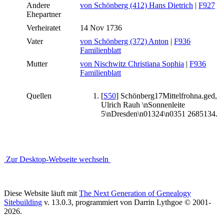
Andere
von Schönberg (412) Hans Dietrich
|
F927
Ehepartner
Verheiratet
14 Nov 1736
Vater
von Schönberg (372) Anton
|
F936
Familienblatt
Mutter
von Nischwitz Christiana Sophia
|
F936
Familienblatt
Quellen
[
S50
] Schönberg17Mittelfrohna.ged,
Ulrich Rauh \nSonnenleite
5\nDresden\n01324\n0351 2685134.
Zur Desktop-Webseite wechseln
Diese Website läuft mit
The Next Generation of Genealogy
Sitebuilding
v. 13.0.3, programmiert von Darrin Lythgoe © 2001-
2026.