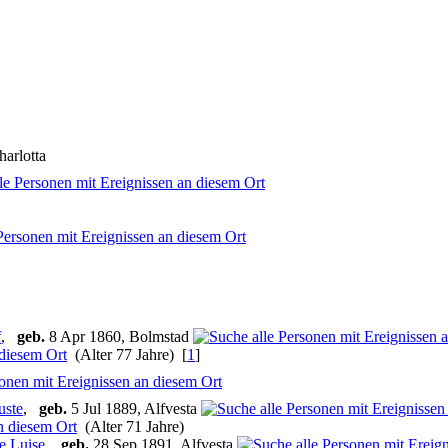
harlotta
f
,
geb.
8 Apr 1860, Bolmstad
(Alter 77 Jahre) [
1
]
uste
,
geb.
5 Jul 1889, Alfvesta
(Alter 71 Jahre)
e Luise
,
geb.
28 Sep 1891, Alfvesta