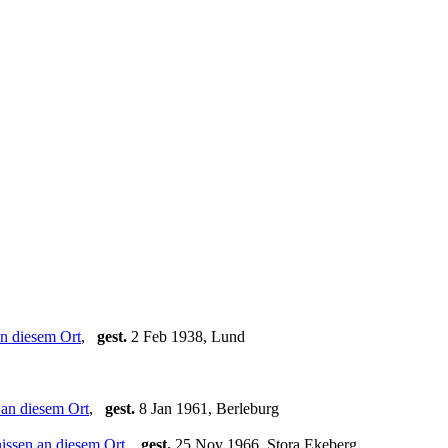
,
gest.
2 Feb 1938, Lund
,
gest.
8 Jan 1961, Berleburg
,
gest.
25 Nov 1966, Stora Ekeberg