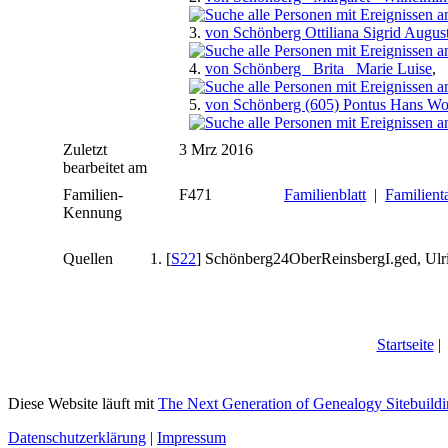
3.
von Schönberg Ottiliana Sigrid Augus
4.
von Schönberg _Brita_ Marie Luise
,
5.
von Schönberg (605) Pontus Hans Wo
Zuletzt
3 Mrz 2016
bearbeitet am
Familien-
F471
Familienblatt
|
Familient
Kennung
Quellen
[
S22
] Schönberg24OberReinsbergI.ged, Ulr
Startseite
Diese Website läuft mit
The Next Generation of Genealogy Sitebuild
Datenschutzerklärung
|
Impressum