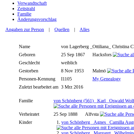
Verwandtschaft
Zeitstrahl
Familie
Änderungsvorschlag
Angaben zur Person
|
Quellen
|
Alles
Name
von Lagerberg
_Ottiliana_ Christina C
Geboren
25 Sep 1867
Hacksfors
Geschlecht
weiblich
Gestorben
8 Nov 1953
Malmö
Personen-Kennung
I1105
My Genealogy
Zuletzt bearbeitet am
3 Mrz 2016
Familie
von Schönberg (561) _Karl_ Oswald Wol
Verheiratet
25 Sep 1888
Alfvsta
Kinder
1.
von Schönberg _Agnes_ Camilla Aug
2.
von Schönberg _Margaret_ Wilhelmin