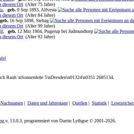
(Alter 75 Jahre)
ta
,
geb.
9 Sep 1893, Alfvesta
(Alter 84 Jahre)
geb.
16 Sep 1898, Stehag
(Alter 99 Jahre)
lf
,
geb.
12 Mrz 1904, Pugerup bei Judmundtorp
(Alter 92 Jahre)
afel
ich Rauh \nSonnenleite 5\nDresden\n01324\n0351 2685134.
|
Nachnamen
|
Daten und Jahrestage
|
Quellen
|
Statistik
|
Lesezeiche
ing
v. 13.0.3, programmiert von Darrin Lythgoe © 2001-2026.