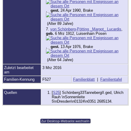
,
gest.
24 Apr 1990, Brake
(Alter 89 Jahre)
7.
von Schönberg-Pötting _Margot_ Lucardis
,
geb.
6 Mrz 1912, Luisenhain Posen
,
gest.
13 Apr 1976, Brake
(Alter 64 Jahre)
Zuletzt bearbeitet
3 Mrz 2016
am
Familien-Kennung
F527
Familienblatt
|
Familientafel
Quellen
[
S25
] Schönberg33TannebergII.ged, Ulrich
Rauh \nSonnenleite
5\nDresden\n01324\n0351 2685134.
Zur Desktop-Webseite wechseln