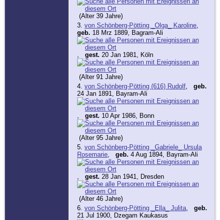
(Alter 39 Jahre)
3.
von Schönberg-Pötting _Olga_ Karoline
,
geb.
18 Mrz 1889, Bagram-Ali
,
gest.
20 Jan 1981, Köln
(Alter 91 Jahre)
4.
von Schönberg-Pötting (616) Rudolf
,
geb.
24 Jan 1891, Bayram-Ali
,
gest.
10 Apr 1986, Bonn
(Alter 95 Jahre)
5.
von Schönberg-Pötting _Gabriele_ Ursula
Rosemarie
,
geb.
4 Aug 1894, Bayram-Ali
,
gest.
28 Jan 1941, Dresden
(Alter 46 Jahre)
6.
von Schönberg-Pötting _Ella_ Julita
,
geb.
21 Jul 1900, Dzegam Kaukasus