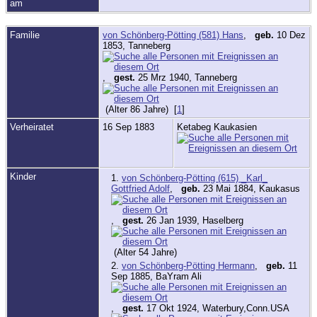
am
Familie
von Schönberg-Pötting (581) Hans
,
geb.
10 Dez
1853, Tanneberg
,
gest.
25 Mrz 1940, Tanneberg
(Alter 86 Jahre) [
1
]
Verheiratet
16 Sep 1883
Ketabeg Kaukasien
Kinder
1.
von Schönberg-Pötting (615) _Karl_
Gottfried Adolf
,
geb.
23 Mai 1884, Kaukasus
,
gest.
26 Jan 1939, Haselberg
(Alter 54 Jahre)
2.
von Schönberg-Pötting Hermann
,
geb.
11
Sep 1885, BaYram Ali
,
gest.
17 Okt 1924, Waterbury,Conn.USA