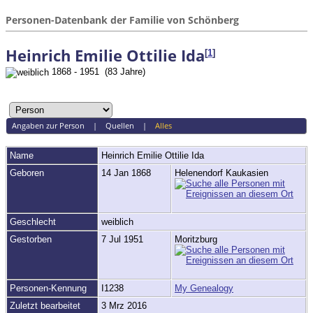
Personen-Datenbank der Familie von Schönberg
Heinrich Emilie Ottilie Ida
[
1
]
1868 - 1951 (83 Jahre)
Angaben zur Person
|
Quellen
|
Alles
Name
Heinrich
Emilie Ottilie Ida
Geboren
14 Jan 1868
Helenendorf Kaukasien
Geschlecht
weiblich
Gestorben
7 Jul 1951
Moritzburg
Personen-Kennung
I1238
My Genealogy
Zuletzt bearbeitet
3 Mrz 2016