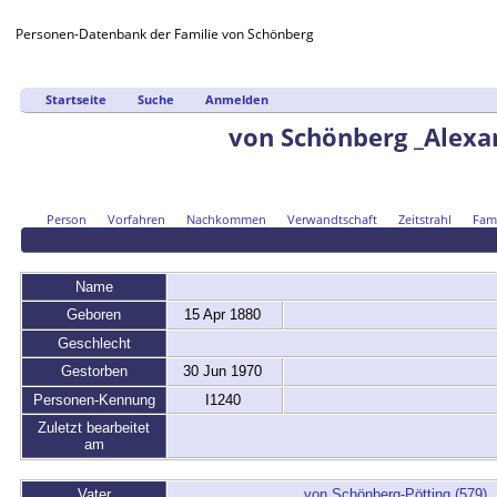
Personen-Datenbank der Familie von Schönberg
Startseite
Suche
Anmelden
von Schönberg _Alexa
Person
Vorfahren
Nachkommen
Verwandtschaft
Zeitstrahl
Fami
Name
Geboren
15 Apr 1880
Geschlecht
Gestorben
30 Jun 1970
Personen-Kennung
I1240
Zuletzt bearbeitet
am
Vater
von Schönberg-Pötting (579) 