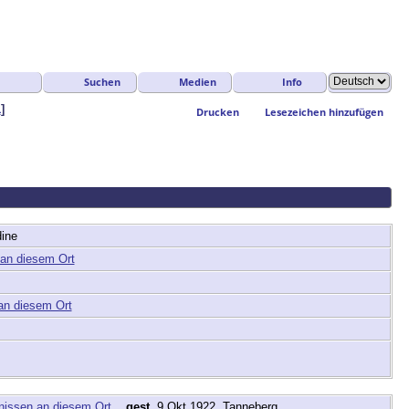
Suchen
Medien
Info
1
]
Drucken
Lesezeichen hinzufügen
dine
,
gest.
9 Okt 1922, Tanneberg