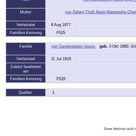
Mutter
von Seherr-Thoß Marie Margarethe Char
Verheiratet
8 Aug 1877
Familien-Kennung
F525
Familie
von Sandersleben Georg
,
geb.
3 Okt 1880, G
Verheiratet
11 Jul 1918
Zuletzt bearbeitet
am
Familien-Kennung
F528
Quellen
Startsei
Diese Website läuft 