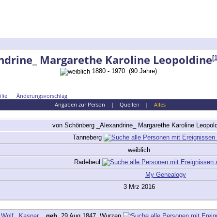
ndrine_ Margarethe Karoline Leopoldine
[
1880 - 1970 (90 Jahre)
lie
Änderungsvorschlag
Angaben zur Person
|
Quellen
|
Alles
von Schönberg
_Alexandrine_ Margarethe Karoline Leopol
Tanneberg
weiblich
Radebeul
My Genealogy
3 Mrz 2016
_Wolf_ Kaspar
,
geb.
29 Aug 1847, Wurzen