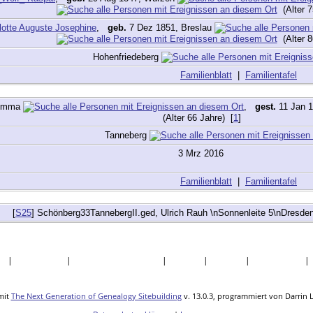
(Alter 7
lotte Auguste Josephine
,
geb.
7 Dez 1851, Breslau
(Alter 8
Hohenfriedeberg
Familienblatt
|
Familientafel
rimma
,
gest.
11 Jan 
(Alter 66 Jahre) [
1
]
Tanneberg
3 Mrz 2016
Familienblatt
|
Familientafel
[
S25
] Schönberg33TannebergII.ged, Ulrich Rauh \nSonnenleite 5\nDresd
te
|
Nachnamen
|
Daten und Jahrestage
|
Quellen
|
Statistik
|
Lesezeichen
mit
The Next Generation of Genealogy Sitebuilding
v. 13.0.3, programmiert von Darrin 