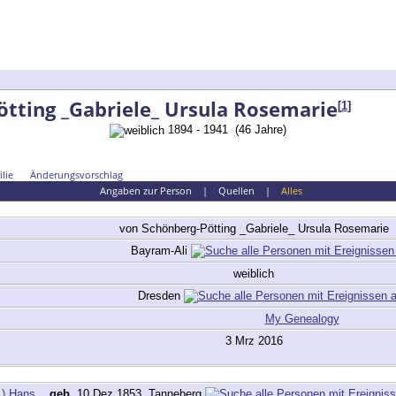
tting _Gabriele_ Ursula Rosemarie
[
1
]
1894 - 1941 (46 Jahre)
lie
Änderungsvorschlag
Angaben zur Person
|
Quellen
|
Alles
von Schönberg-Pötting
_Gabriele_ Ursula Rosemarie
Bayram-Ali
weiblich
Dresden
My Genealogy
3 Mrz 2016
1) Hans
,
geb.
10 Dez 1853, Tanneberg