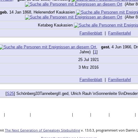
(Alter 8
geb.
14 Jan 1868, Helenendorf Kaukasien
(Alter 8
Ketabeg Kaukasien
Familienblatt
|
Familientafel
,
gest.
4 Jun 1966, D
Jahre) [
1
]
25 Jul 1921
3 Mrz 2016
Familienblatt
|
Familientafel
[
S25
] Schönberg33TannebergII.ged, Ulrich Rauh \nSonnenleite 5\nDresd
te
|
Nachnamen
|
Daten und Jahrestage
|
Quellen
|
Statistik
|
Lesezeichen
mit
The Next Generation of Genealogy Sitebuilding
v. 13.0.3, programmiert von Darrin 