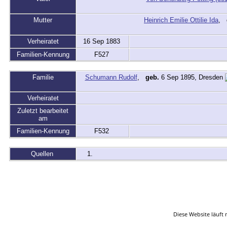
Mutter
Heinrich Emilie Ottilie Ida
,
Verheiratet
16 Sep 1883
Familien-Kennung
F527
Familie
Schumann Rudolf
,
geb.
6 Sep 1895, Dresden
Verheiratet
Zuletzt bearbeitet
am
Familien-Kennung
F532
Quellen
Startsei
Diese Website läuft 