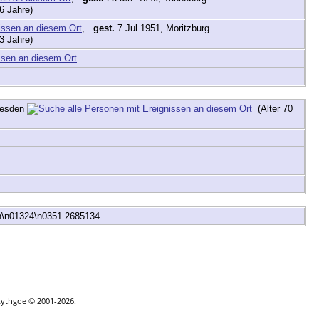
6 Jahre)
,
gest.
7 Jul 1951, Moritzburg
3 Jahre)
resden
(Alter 70
en\n01324\n0351 2685134.
|
Kontakt
Lythgoe © 2001-2026.