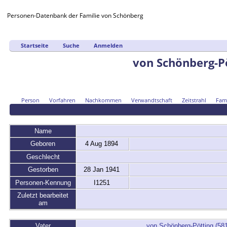
Personen-Datenbank der Familie von Schönberg
Startseite
Suche
Anmelden
von Schönberg-Pö
Person
Vorfahren
Nachkommen
Verwandtschaft
Zeitstrahl
Fami
Name
Geboren
4 Aug 1894
Geschlecht
Gestorben
28 Jan 1941
Personen-Kennung
I1251
Zuletzt bearbeitet
am
Vater
von Schönberg-Pötting (58