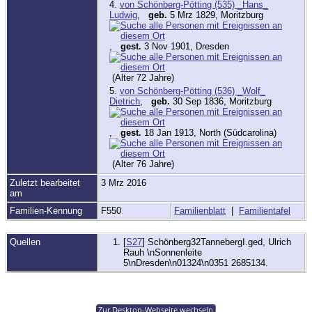
4.
von Schönberg-Pötting (535) _Hans_
Ludwig
,
geb.
5 Mrz 1829, Moritzburg
,
gest.
3 Nov 1901, Dresden
(Alter 72 Jahre)
5.
von Schönberg-Pötting (536) _Wolf_
Dietrich
,
geb.
30 Sep 1836, Moritzburg
,
gest.
18 Jan 1913, North (Südcarolina)
(Alter 76 Jahre)
Zuletzt bearbeitet
3 Mrz 2016
am
Familien-Kennung
F550
Familienblatt
|
Familientafel
Quellen
[
S27
] Schönberg32TannebergI.ged, Ulrich
Rauh \nSonnenleite
5\nDresden\n01324\n0351 2685134.
Zur Desktop-Webseite wechseln