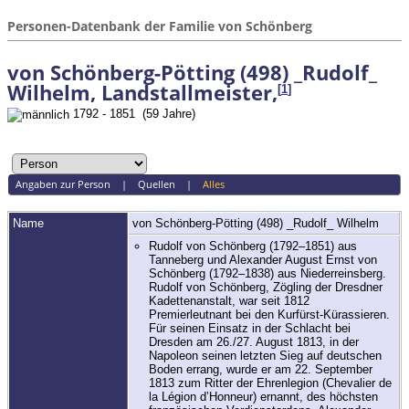
Personen-Datenbank der Familie von Schönberg
von Schönberg-Pötting (498) _Rudolf_
Wilhelm, Landstallmeister,
[
1
]
1792 - 1851 (59 Jahre)
Angaben zur Person
|
Quellen
|
Alles
Name
von Schönberg-Pötting (498)
_Rudolf_ Wilhelm
Rudolf von Schönberg (1792–1851) aus
Tanneberg und Alexander August Ernst von
Schönberg (1792–1838) aus Niederreinsberg.
Rudolf von Schönberg, Zögling der Dresdner
Kadettenanstalt, war seit 1812
Premierleutnant bei den Kurfürst-Kürassieren.
Für seinen Einsatz in der Schlacht bei
Dresden am 26./27. August 1813, in der
Napoleon seinen letzten Sieg auf deutschen
Boden errang, wurde er am 22. September
1813 zum Ritter der Ehrenlegion (Chevalier de
la Légion d’Honneur) ernannt, des höchsten