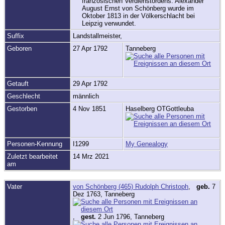
französischen Verdienstordens. Alexander
August Ernst von Schönberg wurde im
Oktober 1813 in der Völkerschlacht bei
Leipzig verwundet.
Suffix
Landstallmeister,
Geboren
27 Apr 1792
Tanneberg
Getauft
29 Apr 1792
Geschlecht
männlich
Gestorben
4 Nov 1851
Haselberg OTGottleuba
Personen-Kennung
I1299
My Genealogy
Zuletzt bearbeitet
14 Mrz 2021
am
Vater
von Schönberg (465) Rudolph Christoph
,
geb.
7
Dez 1763, Tanneberg
,
gest.
2 Jun 1796, Tanneberg