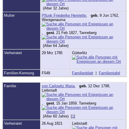
(Alter 32 Jahre)
Mutter
Pflugk Friederike Henriette
,
geb.
9 Jun 1762,
Wenigenauma
,
gest.
21 Feb 1827, Tanneberg
(Alter 64 Jahre)
Verheiratet
29 Mrz 1785
Gütterlitz
Familien-Kennung
F548
Familienblatt
|
Familientafel
Familie
von Carlowitz Maria
,
geb.
12 Dez 1798,
Liebstadt
,
gest.
15 Jan 1859, Tanneberg
(Alter 60 Jahre) [
1
]
Verheiratet
26 Aug 1821
Liebstadt