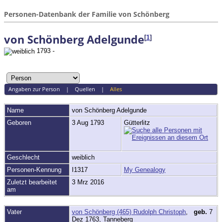
Personen-Datenbank der Familie von Schönberg
von Schönberg Adelgunde
[
1
]
1793 -
Angaben zur Person
|
Quellen
|
Alles
Name
von Schönberg
Adelgunde
Geboren
3 Aug 1793
Gütterlitz
Geschlecht
weiblich
Personen-Kennung
I1317
My Genealogy
Zuletzt bearbeitet
3 Mrz 2016
am
Vater
von Schönberg (465) Rudolph Christoph
,
geb.
7
Dez 1763, Tanneberg