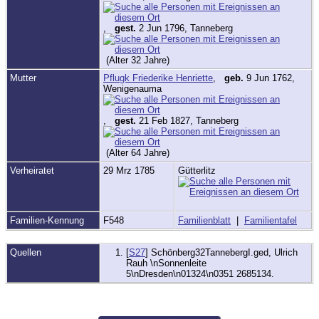
,
gest.
2 Jun 1796, Tanneberg
(Alter 32 Jahre)
Mutter
Pflugk Friederike Henriette
,
geb.
9 Jun 1762,
Wenigenauma
,
gest.
21 Feb 1827, Tanneberg
(Alter 64 Jahre)
Verheiratet
29 Mrz 1785
Gütterlitz
Familien-Kennung
F548
Familienblatt
|
Familientafel
Quellen
[
S27
] Schönberg32TannebergI.ged, Ulrich
Rauh \nSonnenleite
5\nDresden\n01324\n0351 2685134.