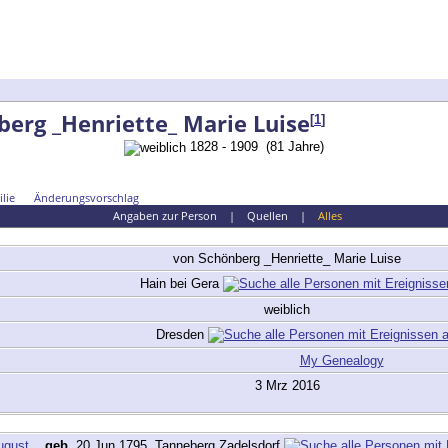
erg _Henriette_ Marie Luise
[
1
]
1828 - 1909 (81 Jahre)
lie
Änderungsvorschlag
Angaben zur Person
|
Quellen
|
Alles
von Schönberg
_Henriette_ Marie Luise
Hain bei Gera
weiblich
Dresden
My Genealogy
3 Mrz 2016
ugust
,
geb.
20 Jun 1795, Tanneberg Zadelsdorf