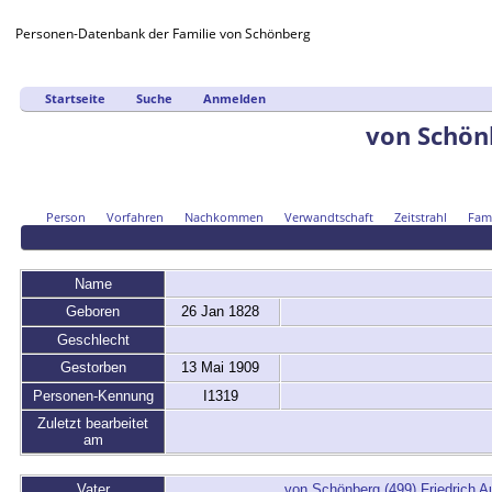
Personen-Datenbank der Familie von Schönberg
Startseite
Suche
Anmelden
von Schönb
Person
Vorfahren
Nachkommen
Verwandtschaft
Zeitstrahl
Fami
Name
Geboren
26 Jan 1828
Geschlecht
Gestorben
13 Mai 1909
Personen-Kennung
I1319
Zuletzt bearbeitet
am
Vater
von Schönberg (499) Friedrich A