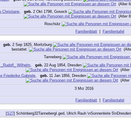
(Alter 6
e Christiane
,
geb.
2 Okt 1798, Goseck
(Alter 8
Roschütz
Familienblatt
|
Familientafel
,
geb.
2 Sep 1825, Moritzburg
bestattet.
(Alte
Tanneberg
 _Rudolf_ Wilhelm
,
geb.
22 Aug 1854, Dresden
(Alter 
le Friederike Gabriele
,
geb.
11 Jan 1856, Dresden
(Alter 
3 Mrz 2016
Familienblatt
|
Familientafel
[
S27
] Schönberg32TannebergI.ged, Ulrich Rauh \nSonnenleite 5\nDresde