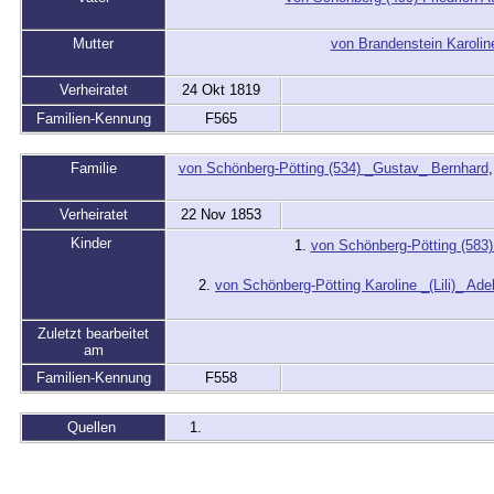
Mutter
von Brandenstein Karolin
Verheiratet
24 Okt 1819
Familien-Kennung
F565
Familie
von Schönberg-Pötting (534) _Gustav_ Bernhard
Verheiratet
22 Nov 1853
Kinder
1.
von Schönberg-Pötting (583)
2.
von Schönberg-Pötting Karoline _(Lili)_ Ade
Zuletzt bearbeitet
am
Familien-Kennung
F558
Quellen