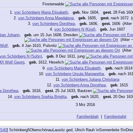
Finsterwalde
1.
von Schönberg Maria Elisabeth
,
geb.
Nov 1604,
gest.
28 Feb 1606
2.
von Schönberg Anna Magdalena
,
geb.
1605,
gest.
nach 1672 (A
3.
von Schönberg Dorothea
,
geb.
1606,
gest.
1606 (Alter 
4.
von Schönberg N (Kind)
,
geb.
Jun 1607
tian Johann
,
geb.
um 15 Jun 1608, Dresden
(Alter ~
 Wolf
,
geb.
4 Jan 1610, Pulsnitz
(Alter 
von Schönberg N (Sohn)
,
geb.
8 Dez 1611, jung
90) Wolf Georg
,
geb.
1612, Heselich
9.
von Schönberg Maria Elisabeth
,
geb.
nach 1614
10.
von Schönberg Ursula Margaretha
,
geb.
nach 16
11.
von Schönberg Juliana Christiana
12.
von Schönberg Anna Dorothea
,
geb.
1615
a Dorothea
,
geb.
1616,
gest.
25 Jul 1633, Bautzen
14.
von Schönberg Sophia Brigitta
,
geb.
nach 1620,
gest.
20 Dez 1636
3 Mrz 2016
Familienblatt
|
Familientafel
S40
] Schönberg5OberschönauLausitz.ged, Ulrich Rauh \nSonnenleite 5\nDr