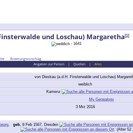
 Finsterwalde und Loschau) Margaretha
[
1
]
- 1641
lie
Änderungsvorschlag
Angaben zur Person
|
Quellen
|
Alles
von Dieskau (a.d.H. Finsterwalde und Loschau)
Margaret
weiblich
Kamenz
My Genealogy
3 Mrz 2016
Georg
,
geb.
9 Feb 1567, Dresden
(Alter 52 