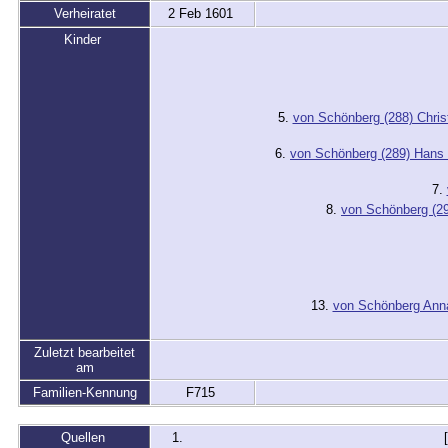
Verheiratet
2 Feb 1601
Kinder
5.
von Schönberg (288) Chris
6.
von Schönberg (289) Hans
7.
8.
von Schönberg (2
13.
von Schönberg Ann
Zuletzt bearbeitet
am
Familien-Kennung
F715
Quellen
[