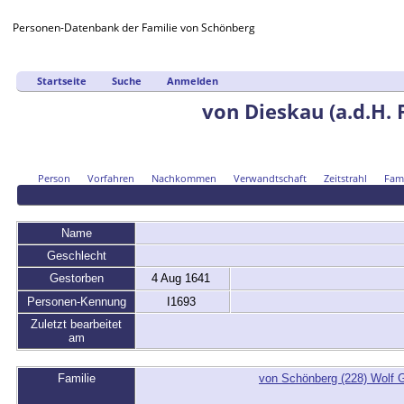
Personen-Datenbank der Familie von Schönberg
Startseite
Suche
Anmelden
von Dieskau (a.d.H.
Person
Vorfahren
Nachkommen
Verwandtschaft
Zeitstrahl
Fami
Name
Geschlecht
Gestorben
4 Aug 1641
Personen-Kennung
I1693
Zuletzt bearbeitet
am
Familie
von Schönberg (228) Wolf 