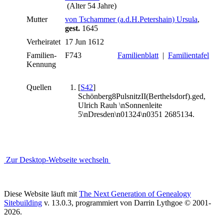
(Alter 54 Jahre)
Mutter
von Tschammer (a.d.H.Petershain) Ursula
,
gest.
1645
Verheiratet
17 Jun 1612
Familien-
F743
Familienblatt
|
Familientafel
Kennung
Quellen
[
S42
]
Schönberg8PulsnitzII(Berthelsdorf).ged,
Ulrich Rauh \nSonnenleite
5\nDresden\n01324\n0351 2685134.
Zur Desktop-Webseite wechseln
Diese Website läuft mit
The Next Generation of Genealogy
Sitebuilding
v. 13.0.3, programmiert von Darrin Lythgoe © 2001-
2026.