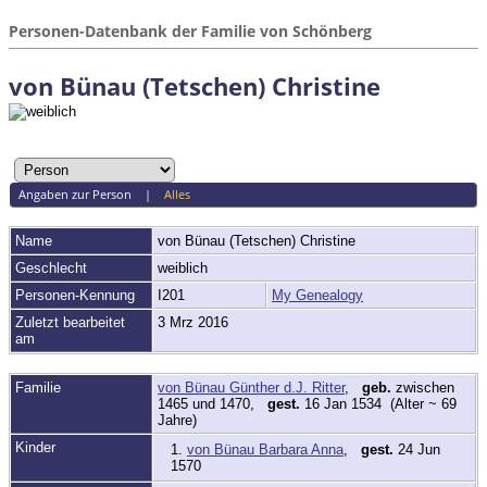
Personen-Datenbank der Familie von Schönberg
von Bünau (Tetschen) Christine
Angaben zur Person
|
Alles
Name
von Bünau (Tetschen)
Christine
Geschlecht
weiblich
Personen-Kennung
I201
My Genealogy
Zuletzt bearbeitet
3 Mrz 2016
am
Familie
von Bünau Günther d.J. Ritter
,
geb.
zwischen
1465 und 1470,
gest.
16 Jan 1534 (Alter ~ 69
Jahre)
Kinder
1.
von Bünau Barbara Anna
,
gest.
24 Jun
1570