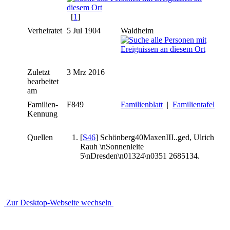
[
1
]
Verheiratet
5 Jul 1904
Waldheim
Zuletzt
3 Mrz 2016
bearbeitet
am
Familien-
F849
Familienblatt
|
Familientafel
Kennung
Quellen
[
S46
] Schönberg40MaxenIII..ged, Ulrich
Rauh \nSonnenleite
5\nDresden\n01324\n0351 2685134.
Zur Desktop-Webseite wechseln