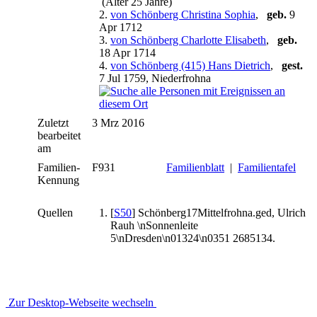
(Alter 25 Jahre)
2.
von Schönberg Christina Sophia
,
geb.
9
Apr 1712
3.
von Schönberg Charlotte Elisabeth
,
geb.
18 Apr 1714
4.
von Schönberg (415) Hans Dietrich
,
gest.
7 Jul 1759, Niederfrohna
Zuletzt
3 Mrz 2016
bearbeitet
am
Familien-
F931
Familienblatt
|
Familientafel
Kennung
Quellen
[
S50
] Schönberg17Mittelfrohna.ged, Ulrich
Rauh \nSonnenleite
5\nDresden\n01324\n0351 2685134.
Zur Desktop-Webseite wechseln