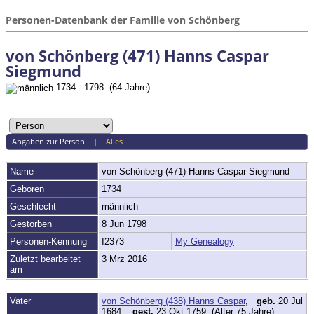
Personen-Datenbank der Familie von Schönberg
von Schönberg (471) Hanns Caspar
Siegmund
1734 - 1798 (64 Jahre)
Angaben zur Person
|
Alles
Name
von Schönberg (471)
Hanns Caspar Siegmund
Geboren
1734
Geschlecht
männlich
Gestorben
8 Jun 1798
Personen-Kennung
I2373
My Genealogy
Zuletzt bearbeitet
3 Mrz 2016
am
Vater
von Schönberg (438) Hanns Caspar
,
geb.
20 Jul
1684,
gest.
23 Okt 1759 (Alter 75 Jahre)