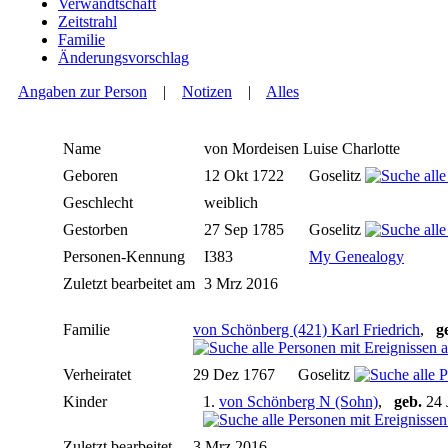
Verwandtschaft
Zeitstrahl
Familie
Änderungsvorschlag
Angaben zur Person
|
Notizen
|
Alles
Name
von Mordeisen
Luise Charlotte
Geboren
12 Okt 1722
Goselitz
Geschlecht
weiblich
Gestorben
27 Sep 1785
Goselitz
Personen-Kennung
I383
My Genealogy
Zuletzt bearbeitet am
3 Mrz 2016
Familie
von Schönberg (421) Karl Friedrich
,
g
Verheiratet
29 Dez 1767
Goselitz
Kinder
1.
von Schönberg N (Sohn)
,
geb.
24 
Zuletzt bearbeitet
3 Mrz 2016