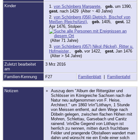
Kinder
1.
von Schönberg Margarete
,
geb.
um 1390,
gest.
nach 1429 (Alter ~ 40 Jahre)
2.
von Schönberg (056) Dietrich, Bischof von
Meißen (Reichsfürst)
,
geb.
1405,
gest.
12
Apr 1476, Stolpen
(Alter 71 Jahre)
3.
von Schönberg (057) Nikol (Nickel), Ritter u.
Hofmeister,
,
geb.
vor 1422,
gest.
Jan 1476
(Alter > 54 Jahre)
Zuletzt bearbeitet
3 Mrz 2016
am
Familien-Kennung
F27
Familienblatt
|
Familientafel
Notizen
Auszug dem "Album der Rittergüter und
Schlösser im Königreiche Sachsen nach der
Natur neu aufgenommen von F. Heise,
Architect." um 1860 \n\n"Löthayn, 1 Stunde
von Meissen entfernt, auf dem Wege nach
Döbeln gelegen, zwischen flachen Höhen mit
Mohren, Schlettau, Garsebach und Canitz
rainend. \n\nDie Gegend von Löthayn ist
herrlich zu nennen, mitten durch fruchtbare
Felder und prangende Obstalleen wandert man
dahin und wünscht nie ein Ende einer solch