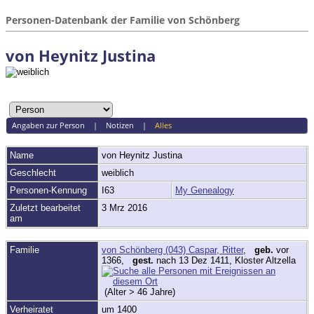
Personen-Datenbank der Familie von Schönberg
von Heynitz Justina
Angaben zur Person
|
Notizen
|
Alles
Name
von Heynitz
Justina
Geschlecht
weiblich
Personen-Kennung
I63
My Genealogy
Zuletzt bearbeitet
3 Mrz 2016
am
Familie
von Schönberg (043) Caspar, Ritter
,
geb.
vor
1366,
gest.
nach 13 Dez 1411, Kloster Altzella
(Alter > 46 Jahre)
Verheiratet
um 1400