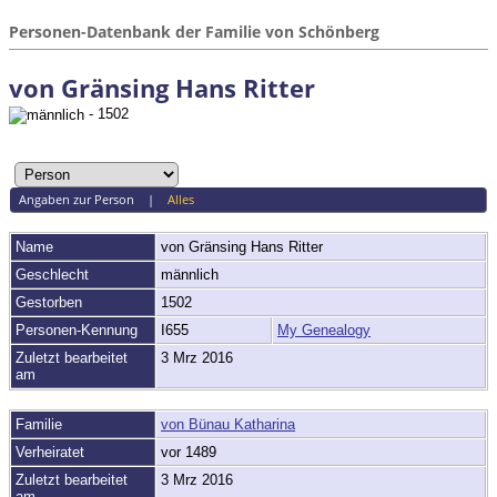
Personen-Datenbank der Familie von Schönberg
von Gränsing Hans Ritter
- 1502
Angaben zur Person
|
Alles
Name
von Gränsing
Hans Ritter
Geschlecht
männlich
Gestorben
1502
Personen-Kennung
I655
My Genealogy
Zuletzt bearbeitet
3 Mrz 2016
am
Familie
von Bünau Katharina
Verheiratet
vor 1489
Zuletzt bearbeitet
3 Mrz 2016
am