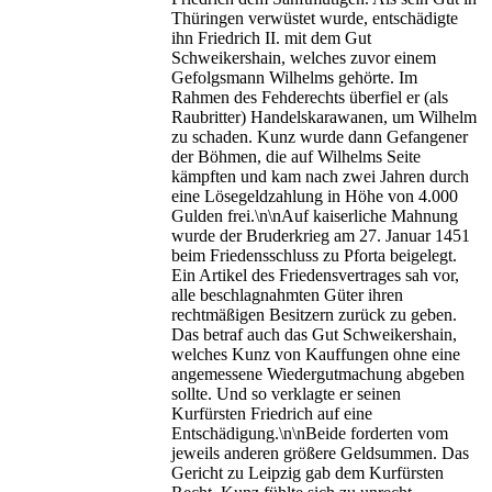
Thüringen verwüstet wurde, entschädigte
ihn Friedrich II. mit dem Gut
Schweikershain, welches zuvor einem
Gefolgsmann Wilhelms gehörte. Im
Rahmen des Fehderechts überfiel er (als
Raubritter) Handelskarawanen, um Wilhelm
zu schaden. Kunz wurde dann Gefangener
der Böhmen, die auf Wilhelms Seite
kämpften und kam nach zwei Jahren durch
eine Lösegeldzahlung in Höhe von 4.000
Gulden frei.\n\nAuf kaiserliche Mahnung
wurde der Bruderkrieg am 27. Januar 1451
beim Friedensschluss zu Pforta beigelegt.
Ein Artikel des Friedensvertrages sah vor,
alle beschlagnahmten Güter ihren
rechtmäßigen Besitzern zurück zu geben.
Das betraf auch das Gut Schweikershain,
welches Kunz von Kauffungen ohne eine
angemessene Wiedergutmachung abgeben
sollte. Und so verklagte er seinen
Kurfürsten Friedrich auf eine
Entschädigung.\n\nBeide forderten vom
jeweils anderen größere Geldsummen. Das
Gericht zu Leipzig gab dem Kurfürsten