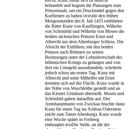
Recht. Kunz fühlte sich zu unrecht
behandelt und begann die Planungen zum
Prinzenraub, um ein Druckmittel gegen den
Kurfürsten zu haben.\n\n\nIn den frühen
Morgenstunden des 8. Juli 1455 entführten
die Ritter Kunz von Kauffungen, Wilhelm
von Schönfeld und Wilhelm von Mosen die
beiden sächsischen Prinzen Ernst und
Albrecht aus dem Altenburger Schloss. Die
Absicht der Entführer, mit den beiden
Prinzen nach Böhmen zu seinen
Besitzungen unter der Lehnsherrschaft des
böhmischen Königs zu gelangen und von
dort ein Lösegeld auszuhandeln, scheiterte
jedoch schon am ersten Tag. Kunz mit
Albrecht und seine Mithelfer mit Ernst
trennten sich auf der Flucht. Kunz wurde in
der Nähe von Waschleithe gestellt und an
das Kloster Grünhain überstellt. Mosen und
Schönfeld gaben daraufhin auf. Der
Amtshauptmann von Zwickau brachte dann
Kunz für einen Tag ins Schloss Osterstein
(nicht zum Tatort Altenburg). Kunz wurde
eine Woche später in Freiberg
enthauptet.\n\nDie Stelle, an die der