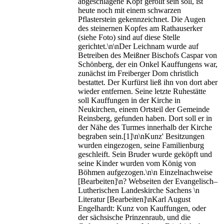
abgeschlagene Kopf gerollt sein soll, ist
heute noch mit einem schwarzen
Pflasterstein gekennzeichnet. Die Augen
des steinernen Kopfes am Rathauserker
(siehe Foto) sind auf diese Stelle
gerichtet.\n\nDer Leichnam wurde auf
Betreiben des Meißner Bischofs Caspar von
Schönberg, der ein Onkel Kauffungens war,
zunächst im Freiberger Dom christlich
bestattet. Der Kurfürst ließ ihn von dort aber
wieder entfernen. Seine letzte Ruhestätte
soll Kauffungen in der Kirche in
Neukirchen, einem Ortsteil der Gemeinde
Reinsberg, gefunden haben. Dort soll er in
der Nähe des Turmes innerhalb der Kirche
begraben sein.[1]\n\nKunz' Besitzungen
wurden eingezogen, seine Familienburg
geschleift. Sein Bruder wurde geköpft und
seine Kinder wurden vom König von
Böhmen aufgezogen.\n\n Einzelnachweise
[Bearbeiten]\n? Webseiten der Evangelisch–
Lutherischen Landeskirche Sachens \n
Literatur [Bearbeiten]\nKarl August
Engelhardt: Kunz von Kauffungen, oder
der sächsische Prinzenraub, und die