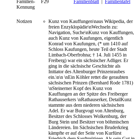
Familien-
F29
Familienblatt
|
Familientafel
Kennung
Notizen
Kunz von Kauffungen\naus Wikipedia, der
freien Enzyklopädie\nWechseln zu:
Navigation, Suche\nKunz von Kauffungen,
auch Kunz von Kaufungen, eigentlich
Konrad von Kaufungen, (* um 1410 auf
Schloss Kaufungen, heute Teil der Stadt
Limbach-Oberfrohna; † 14. Juli 1455 in
Freiberg) war ein sächsischer Adliger. Er
ging in die sächsische Geschichte als
Initiator des Altenburger Prinzenraubes
ein.\n\n \nEin Köhler rettet die geraubten
sächsischen Prinzen (Bernhard Rode 1781)
\nSteinerner Kopf des Kunz von
Kauffungen an der Spitze des Freiberger
Rathauserkers \nRathauserker, DetailKunz
stammte aus dem niederen sächsischen
Adel. Er war Burgvogt von Altenburg,
Besitzer des Schlosses Wolkenburg, der
Burg Stein und Besitzer von böhmischen
Ländereien. Im Sächsischen Bruderkrieg
kämpfte er auf der Seite von Kurfürst
Friedrich dem Sanftmütigen. Als sein Gut in