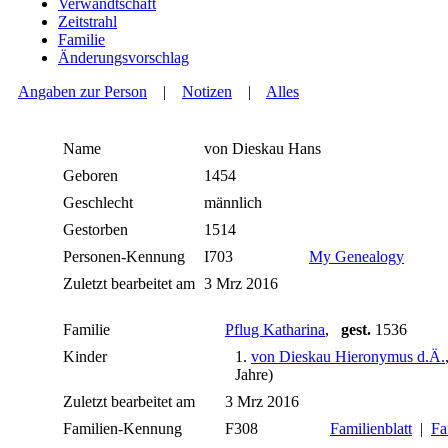
Verwandtschaft
Zeitstrahl
Familie
Änderungsvorschlag
Angaben zur Person
|
Notizen
|
Alles
Name
von Dieskau
Hans
Geboren
1454
Geschlecht
männlich
Gestorben
1514
Personen-Kennung
I703
My Genealogy
Zuletzt bearbeitet am
3 Mrz 2016
Familie
Pflug Katharina
,
gest.
1536
Kinder
1.
von Dieskau Hieronymus d.Ä.
Jahre)
Zuletzt bearbeitet am
3 Mrz 2016
Familien-Kennung
F308
Familienblatt
|
Fa