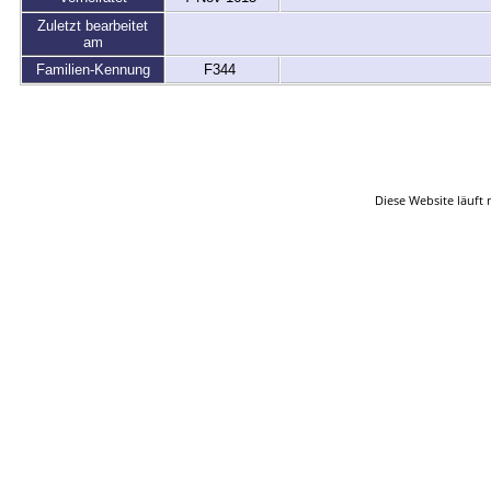
Zuletzt bearbeitet
am
Familien-Kennung
F344
Startsei
Diese Website läuft 