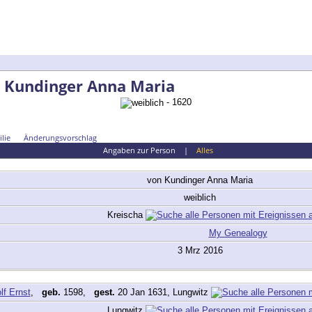
 Kundinger Anna Maria
- 1620
lie
Änderungsvorschlag
Angaben zur Person
|
Alles
von Kundinger
Anna Maria
weiblich
Kreischa
My Genealogy
3 Mrz 2016
lf Ernst
,
geb.
1598,
gest.
20 Jan 1631, Lungwitz
Lungwitz