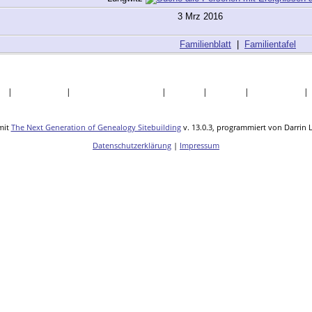
3 Mrz 2016
Familienblatt
|
Familientafel
te
|
Nachnamen
|
Daten und Jahrestage
|
Quellen
|
Statistik
|
Lesezeichen
mit
The Next Generation of Genealogy Sitebuilding
v. 13.0.3, programmiert von Darrin 
Datenschutzerklärung
|
Impressum