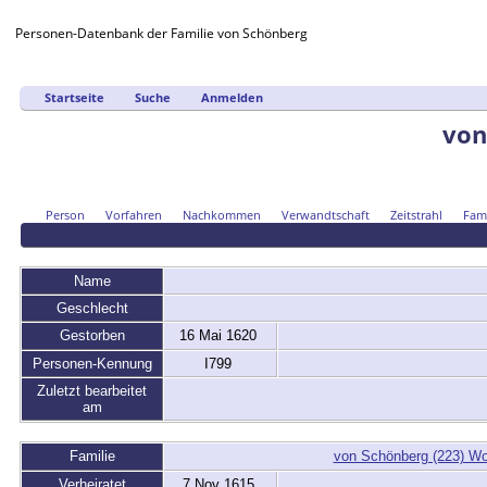
Personen-Datenbank der Familie von Schönberg
Startseite
Suche
Anmelden
von
Person
Vorfahren
Nachkommen
Verwandtschaft
Zeitstrahl
Fami
Name
Geschlecht
Gestorben
16 Mai 1620
Personen-Kennung
I799
Zuletzt bearbeitet
am
Familie
von Schönberg (223) Wo
Verheiratet
7 Nov 1615