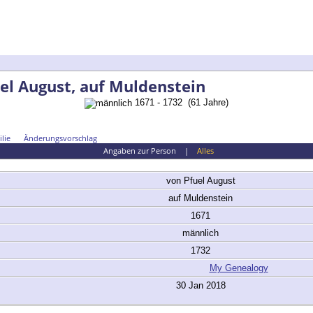
el August, auf Muldenstein
1671 - 1732 (61 Jahre)
lie
Änderungsvorschlag
Angaben zur Person
|
Alles
von Pfuel
August
auf Muldenstein
1671
männlich
1732
My Genealogy
30 Jan 2018