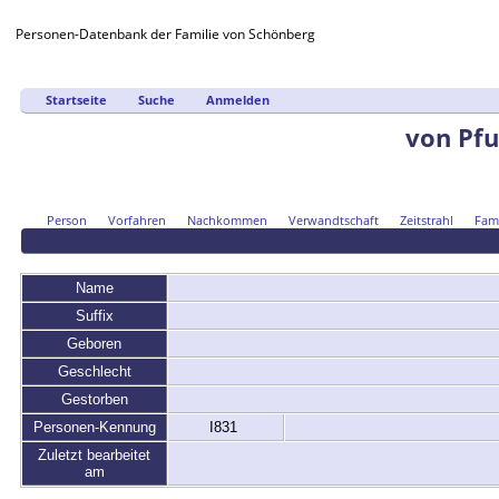
Personen-Datenbank der Familie von Schönberg
Startseite
Suche
Anmelden
von Pfu
Person
Vorfahren
Nachkommen
Verwandtschaft
Zeitstrahl
Fami
Name
Suffix
Geboren
Geschlecht
Gestorben
Personen-Kennung
I831
Zuletzt bearbeitet
am