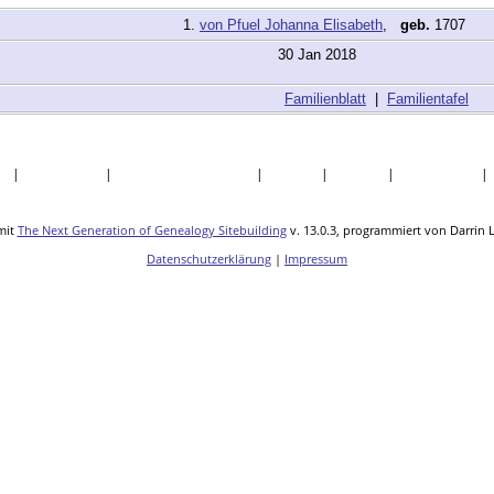
1.
von Pfuel Johanna Elisabeth
,
geb.
1707
30 Jan 2018
Familienblatt
|
Familientafel
te
|
Nachnamen
|
Daten und Jahrestage
|
Quellen
|
Statistik
|
Lesezeichen
mit
The Next Generation of Genealogy Sitebuilding
v. 13.0.3, programmiert von Darrin 
Datenschutzerklärung
|
Impressum