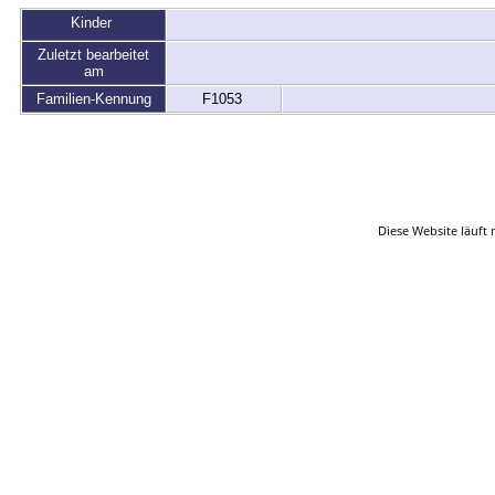
Kinder
Zuletzt bearbeitet
am
Familien-Kennung
F1053
Startsei
Diese Website läuft 