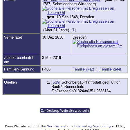
1787, Schmiedeberg Wittenberg
,
gest.
10 Sep 1848, Dresden
(Alter 61 Jahre) [
1
]
Verheiratet
30 Dez 1830
Dresden
Zuletzt bearbeitet
3 Mrz 2016
am
Familien-Kennung
F406
Familienblatt
|
Familientafel
Quellen
[
S19
] Schönberg15PfaffrodaII.ged, Ulrich
Rauh \nSonnenleite
5\nDresden\n01324\n0351 2685134.
Zur Desktop-Webseite wechseln
Diese Website läuft mit
The Next Generation of Genealogy Sitebuilding
v. 13.0.3,