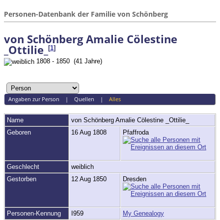
Personen-Datenbank der Familie von Schönberg
von Schönberg Amalie Cölestine
_Ottilie_
[
1
]
1808 - 1850 (41 Jahre)
Angaben zur Person
|
Quellen
|
Alles
Name
von Schönberg
Amalie Cölestine _Ottilie_
Geboren
16 Aug 1808
Pfaffroda
Geschlecht
weiblich
Gestorben
12 Aug 1850
Dresden
Personen-Kennung
I959
My Genealogy