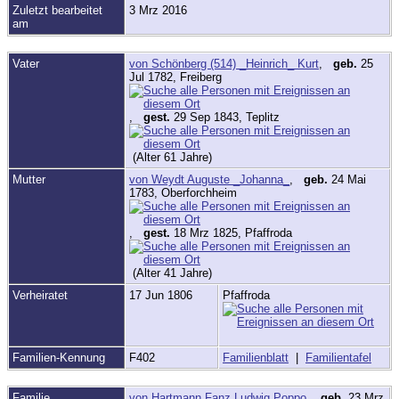
Zuletzt bearbeitet
3 Mrz 2016
am
Vater
von Schönberg (514) _Heinrich_ Kurt
,
geb.
25
Jul 1782, Freiberg
,
gest.
29 Sep 1843, Teplitz
(Alter 61 Jahre)
Mutter
von Weydt Auguste _Johanna_
,
geb.
24 Mai
1783, Oberforchheim
,
gest.
18 Mrz 1825, Pfaffroda
(Alter 41 Jahre)
Verheiratet
17 Jun 1806
Pfaffroda
Familien-Kennung
F402
Familienblatt
|
Familientafel
Familie
von Hartmann Fanz Ludwig Poppo
,
geb.
23 Mrz