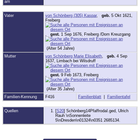
am
Vater
von Schönberg (305) Kaspar
,
geb.
5 Okt 1621,
Freiberg
,
gest.
1 Sep 1676, Freiberg /Dom Kreuzgang
(Alter 54 Jahre)
Mutter
von Schönberg Marie Elisabeth
,
geb.
4 Sep
1637, Limbach bei Wilsdruff
,
gest.
9 Feb 1673, Freiberg
(Alter 35 Jahre)
Familien-Kennung
F416
Familienblatt
|
Familientafel
Quellen
[
S20
] Schönberg14PfaffrodaI.ged, Ulrich
Rauh \nSonnenleite
5\nDresden\n01324\n0351 2685134.