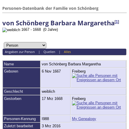
Personen-Datenbank der Familie von Schönberg
von Schönberg Barbara Margaretha
[
1
]
1667 - 1668 (0 Jahre)
Angaben zur Person
|
Quellen
|
Alles
Name
von Schönberg
Barbara Margaretha
Geboren
6 Nov 1667
Freiberg
Geschlecht
weiblich
Gestorben
17 Mrz 1668
Freiberg
Personen-Kennung
I988
My Genealogy
Zuletzt bearbeitet
3 Mrz 2016