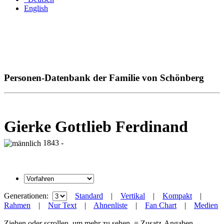
English
Personen-Datenbank der Familie von Schönberg
Gierke Gottlieb Ferdinand
1843 -
Generationen:
Standard
|
Vertikal
|
Kompakt
|
Rahmen
|
Nur Text
|
Ahnenliste
|
Fan Chart
|
Medien
Ziehen oder scrollen, um mehr zu sehen
= Zusatz-Angaben