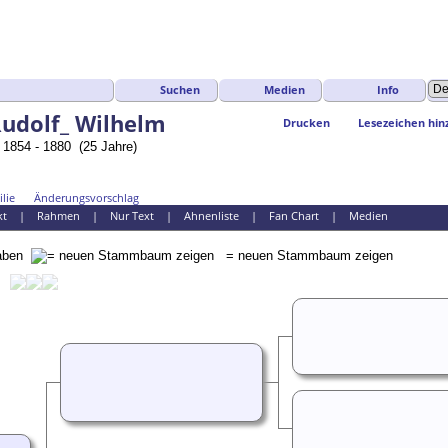
Suchen
Medien
Info
Rudolf_ Wilhelm
Drucken
Lesezeichen hin
1854 - 1880 (25 Jahre)
lie
Änderungsvorschlag
kt
|
Rahmen
|
Nur Text
|
Ahnenliste
|
Fan Chart
|
Medien
gaben
= neuen Stammbaum zeigen