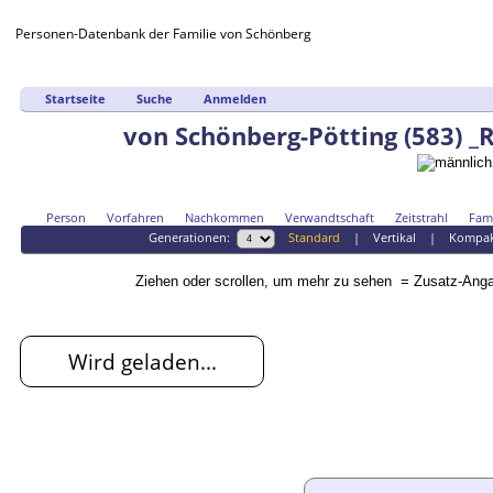
Personen-Datenbank der Familie von Schönberg
Startseite
Suche
Anmelden
von Schönberg-Pötting (583) _
Person
Vorfahren
Nachkommen
Verwandtschaft
Zeitstrahl
Fami
Generationen:
Standard
|
Vertikal
|
Kompa
Ziehen oder scrollen, um mehr zu sehen
= Zusatz-An
Wird geladen...