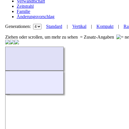
Verwandtschaft
Zeitstrahl
Familie
Änderungsvorschlag
Generationen:
Standard
|
Vertikal
|
Kompakt
|
Ra
Ziehen oder scrollen, um mehr zu sehen
= Zusatz-Angaben
Wird geladen...