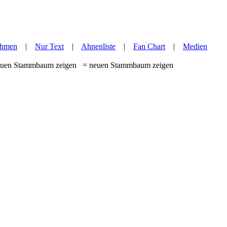
hmen
|
Nur Text
|
Ahnenliste
|
Fan Chart
|
Medien
= neuen Stammbaum zeigen