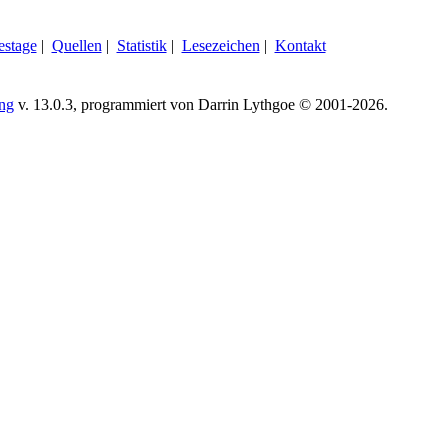
estage
|
Quellen
|
Statistik
|
Lesezeichen
|
Kontakt
ing
v. 13.0.3, programmiert von Darrin Lythgoe © 2001-2026.