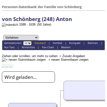
Personen-Datenbank der Familie von Schönberg
von Schönberg (248) Anton
1588 - 1638 (50 Jahre)
Generationen:
Standard
|
Vertikal
|
Kompakt
|
Rahmen
|
Nur Text
|
Ahnenliste
|
Fan Chart
|
Medien
Ziehen oder scrollen, um mehr zu sehen
= Zusatz-Angaben
= neuen Stammbaum zeigen
Wird geladen...