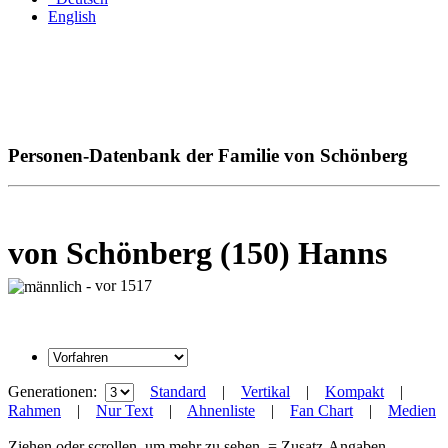
English
Personen-Datenbank der Familie von Schönberg
von Schönberg (150) Hanns
- vor 1517
Generationen:
Standard
|
Vertikal
|
Kompakt
|
Rahmen
|
Nur Text
|
Ahnenliste
|
Fan Chart
|
Medien
Ziehen oder scrollen, um mehr zu sehen
= Zusatz-Angaben