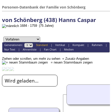
Personen-Datenbank der Familie von Schönberg
von Schönberg (438) Hanns Caspar
1684 - 1759 (75 Jahre)
Generationen:
Standard
|
Vertikal
|
Kompakt
|
Rahmen
|
Nur Text
|
Ahnenliste
|
Fan Chart
|
Medien
Ziehen oder scrollen, um mehr zu sehen
= Zusatz-Angaben
= neuen Stammbaum zeigen
Wird geladen...