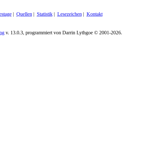
estage
|
Quellen
|
Statistik
|
Lesezeichen
|
Kontakt
ing
v. 13.0.3, programmiert von Darrin Lythgoe © 2001-2026.