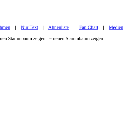
hmen
|
Nur Text
|
Ahnenliste
|
Fan Chart
|
Medien
= neuen Stammbaum zeigen