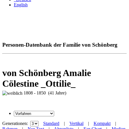
English
Personen-Datenbank der Familie von Schönberg
von Schönberg Amalie
Cölestine _Ottilie_
1808 - 1850 (41 Jahre)
Generationen:
Standard
|
Vertikal
|
Kompakt
|
Rahmen
|
Nur Text
|
Ahnenliste
|
Fan Chart
|
Medien