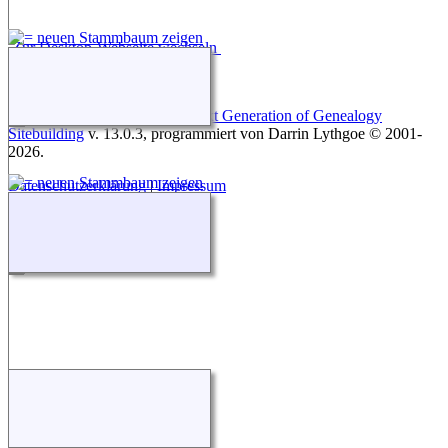
Zur Desktop-Webseite wechseln
Diese Website läuft mit
The Next Generation of Genealogy
Sitebuilding
v. 13.0.3, programmiert von Darrin Lythgoe © 2001-
2026.
Datenschutzerklärung
|
Impressum