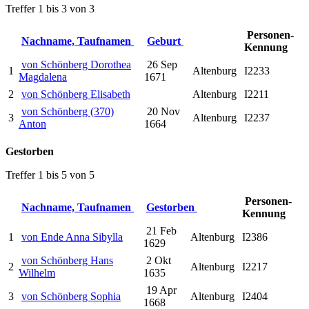
Treffer 1 bis 3 von 3
Personen-
Nachname, Taufnamen
Geburt
Kennung
von Schönberg Dorothea
26 Sep
1
Altenburg
I2233
Magdalena
1671
2
von Schönberg Elisabeth
Altenburg
I2211
von Schönberg (370)
20 Nov
3
Altenburg
I2237
Anton
1664
Gestorben
Treffer 1 bis 5 von 5
Personen-
Nachname, Taufnamen
Gestorben
Kennung
21 Feb
1
von Ende Anna Sibylla
Altenburg
I2386
1629
von Schönberg Hans
2 Okt
2
Altenburg
I2217
Wilhelm
1635
19 Apr
3
von Schönberg Sophia
Altenburg
I2404
1668